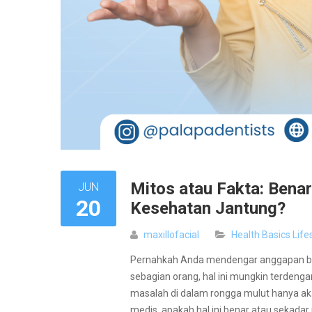
Mitos atau Fakta: Bena
JUN
20
Kesehatan Jantung?
maxillofacial
Health Basics
Life
Pernahkah Anda mendengar anggapan bahw
sebagian orang, hal ini mungkin terdeng
masalah di dalam rongga mulut hanya a
medis, apakah hal ini benar atau sekadar