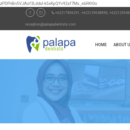
zPDFhBn5VJAof3Lddsl-k5xKpQYv92xf7Mx_ebRKt0o
+62217806291, +622129048890, +6221290
reception@palapadentists.com
HOME
ABOUT 