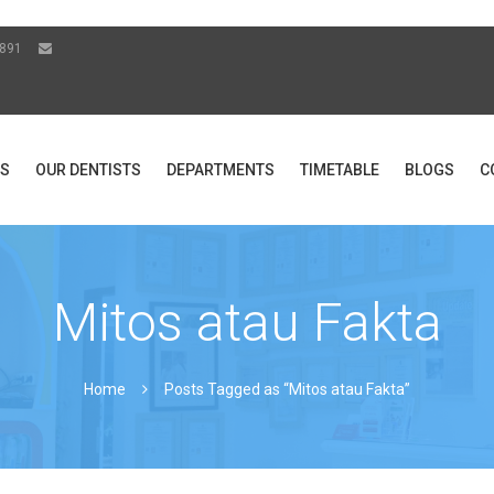
48891
US
OUR DENTISTS
DEPARTMENTS
TIMETABLE
BLOGS
C
Mitos atau Fakta
Home
Posts Tagged as “Mitos atau Fakta”